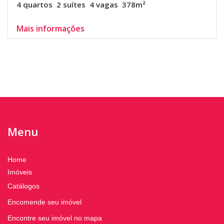
4 quartos
2 suítes
4 vagas
378m²
Mais informações
Menu
Home
Imóveis
Catálogos
Encomende seu imóvel
Encontre seu imóvel no mapa