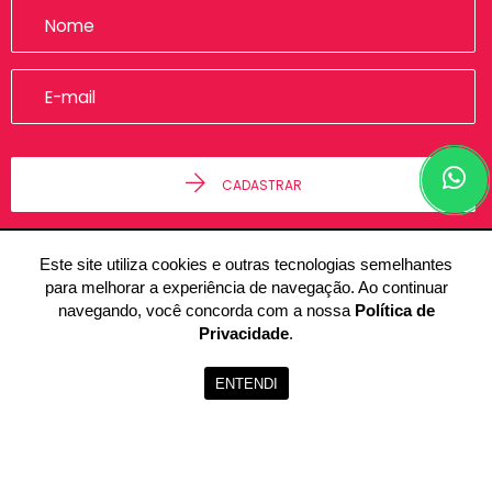
CADASTRAR
Este site utiliza cookies e outras tecnologias semelhantes
para melhorar a experiência de navegação. Ao continuar
navegando, você concorda com a nossa
Política de
Privacidade
.
© 2026 - Alfa Imóveis -
48.236.892/0001-50 -
Todos os Direitos
ENTENDI
Reservados.