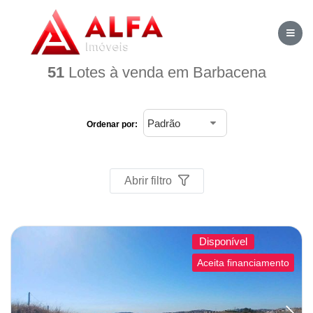
Home
/
Imóveis à venda
/
Lote
/
Barbacena
51
Lotes à venda em Barbacena
Ordenar por:
Abrir filtro
Disponível
Aceita financiamento