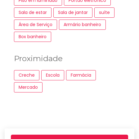
Piso em laminado
Portão eletrônico
Sala de estar
Sala de jantar
suíte
Área de Serviço
Armário banheiro
Box banheiro
Proximidade
Creche
Escola
Farmácia
Mercado