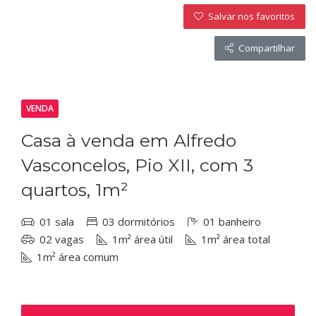
Salvar nos favoritos
Compartilhar
VENDA
Casa à venda em Alfredo
Vasconcelos, Pio XII, com 3
quartos, 1m²
01 sala
03 dormitórios
01 banheiro
02 vagas
1m² área útil
1m² área total
1m² área comum