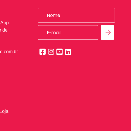
sApp
o de
q.com.br
Loja