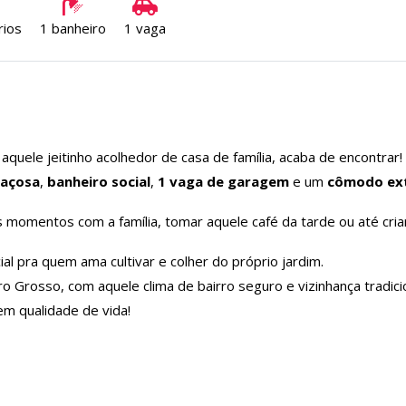
rios
1 banheiro
1 vaga
quele jeitinho acolhedor de casa de família, acaba de encontrar!
paçosa
,
banheiro social
,
1 vaga de garagem
e um
cômodo ex
ons momentos com a família, tomar aquele café da tarde ou até cri
l pra quem ama cultivar e colher do próprio jardim.
ro Grosso, com aquele clima de bairro seguro e vizinhança tradicio
em qualidade de vida!