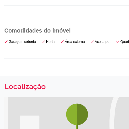
Garagem coberta
Horta
Área externa
Aceita pet
Quart
Localização