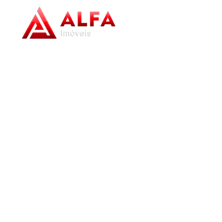
Home
/
Imóveis à venda
/
Casa
/
Barbacena
/
Pinheiro Grosso
/
Cas