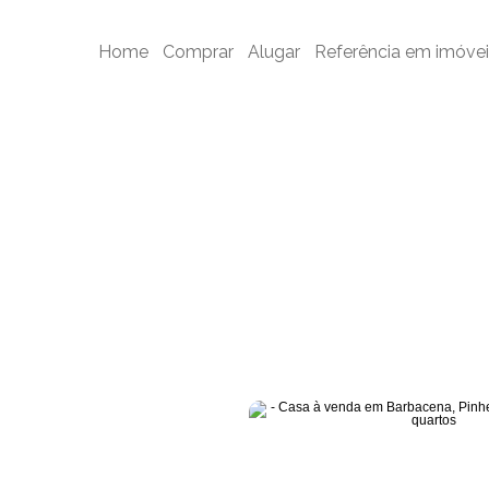
a à venda em Barbacena, Pinheiro Grosso, com 3 quartos - Cód. CA0
Home
Comprar
Alugar
Referência em imóvei