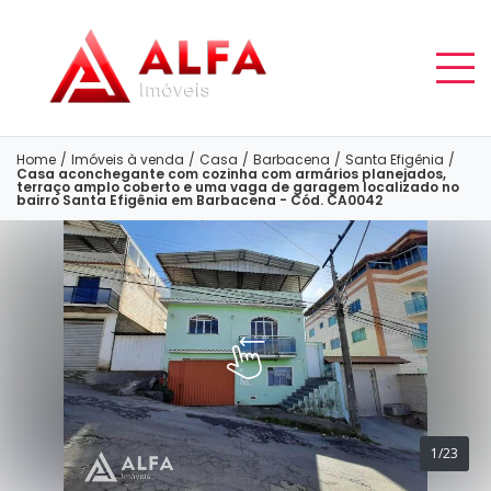
Home
/
Imóveis à venda
/
Casa
/
Barbacena
/
Santa Efigênia
/
Casa aconchegante com cozinha com armários planejados,
terraço amplo coberto e uma vaga de garagem localizado no
bairro Santa Efigênia em Barbacena - Cód. CA0042
1/23