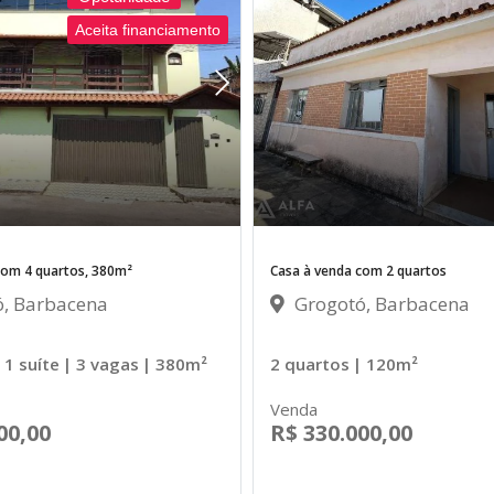
Aceita financiamento
com 4 quartos, 380m²
Casa à venda com 2 quartos
, Barbacena
Grogotó, Barbacena
 1 suíte
| 3 vagas
| 380m²
2 quartos
| 120m²
Venda
00,00
R$ 330.000,00