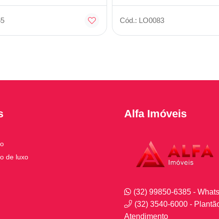
65
Cód.: LO0083
s
Alfa Imóveis
to
o de luxo
(32) 99850-6385 - What
(32) 3540-6000 - Plantã
Atendimento