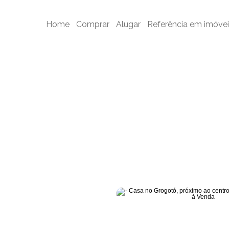
ogotó, próximo ao centro, 3 Quartos 1 Suíte à Venda - Cód. CA0111
Home
Comprar
Alugar
Referência em imóvei