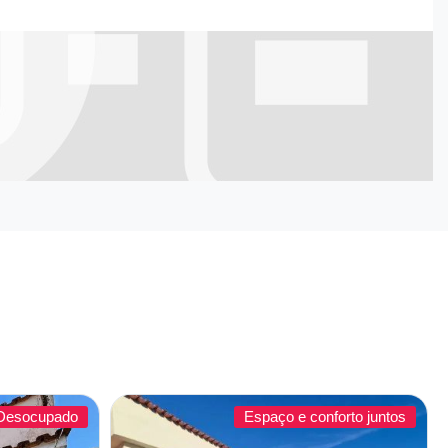
Desocupado
Espaço e conforto juntos