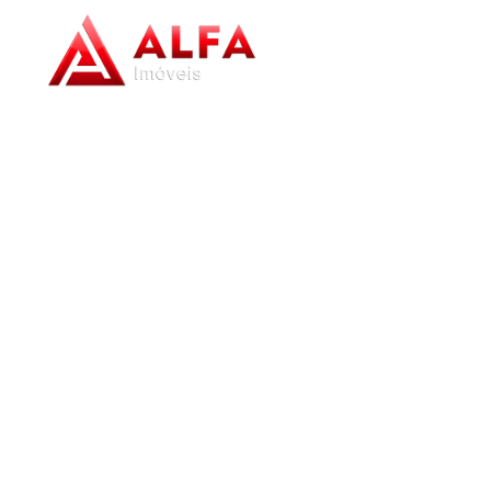
Home
/
Imóveis à venda
/
Casa
/
Barbacena
/
Grogotó
/
Casa no Gr