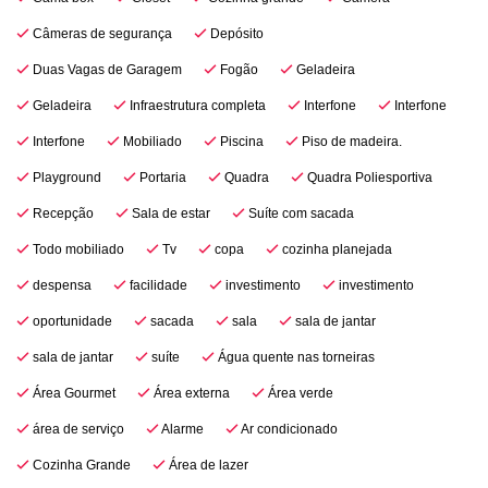
Câmeras de segurança
Depósito
Duas Vagas de Garagem
Fogão
Geladeira
Geladeira
Infraestrutura completa
Interfone
Interfone
Interfone
Mobiliado
Piscina
Piso de madeira.
Playground
Portaria
Quadra
Quadra Poliesportiva
Recepção
Sala de estar
Suíte com sacada
Todo mobiliado
Tv
copa
cozinha planejada
despensa
facilidade
investimento
investimento
oportunidade
sacada
sala
sala de jantar
sala de jantar
suíte
Água quente nas torneiras
Área Gourmet
Área externa
Área verde
área de serviço
Alarme
Ar condicionado
Cozinha Grande
Área de lazer