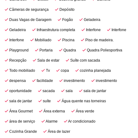
Câmeras de segurança
Depósito
Duas Vagas de Garagem
Fogão
Geladeira
Geladeira
Infraestrutura completa
Interfone
Interfone
Interfone
Mobiliado
Piscina
Piso de madeira.
Playground
Portaria
Quadra
Quadra Poliesportiva
Recepção
Sala de estar
Suíte com sacada
Todo mobiliado
Tv
copa
cozinha planejada
despensa
facilidade
investimento
investimento
oportunidade
sacada
sala
sala de jantar
sala de jantar
suíte
Água quente nas torneiras
Área Gourmet
Área externa
Área verde
área de serviço
Alarme
Ar condicionado
Cozinha Grande
Área de lazer