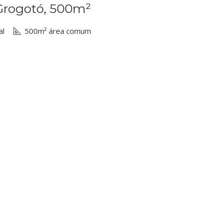
 Grogotó, 500m²
al
500m² área comum