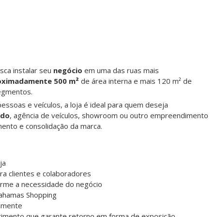
ca instalar seu
negócio
em uma das ruas mais
oximadamente 500 m²
de área interna e mais 120 m² de
segmentos.
pessoas e veículos, a loja é ideal para quem deseja
ado
, agência de veículos, showroom ou outro empreendimento
mento e consolidação da marca.
ja
ra clientes e colaboradores
orme a necessidade do negócio
 Bahamas Shopping
iamente
timento que garante retorno em forma de exposição,