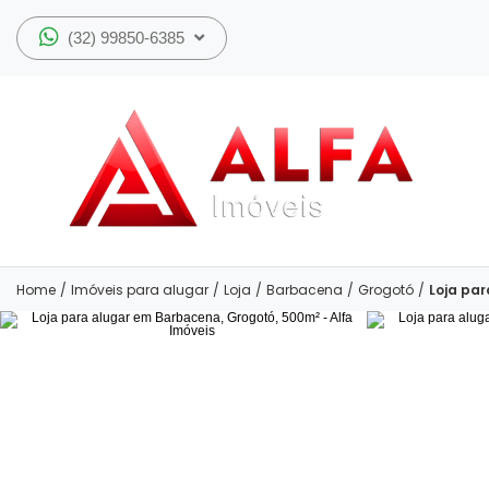
(32) 99850-6385
Home
/
Imóveis para alugar
/
Loja
/
Barbacena
/
Grogotó
/
Loja pa