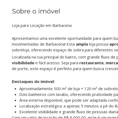
Sobre o imóvel
Loja para Locação em Barbacena
Apresentamos uma excelente oportunidade para quem bus
movimentadas de Barbacena! Esta
ampla
loja possui
apr
sobreloja, oferecendo espaço de sobra para diferentes 
Localizada na rua principal do bairro, com grande fluxo de 
visibilidade
e fácil acesso. Seja para
restaurante
,
merc
de porte, este espaço é perfeito para quem busca cresci
Destaques do imóvel:
Aproximadamente 500 m² de loja + 120 m² de sobrelo
Dois banheiros com lavabo, oferecendo praticidade pa
Área externa disponível, que pode ser adaptada conf
Localização estratégica: a apenas 5 minutos a pé do
Excelente visibilidade e grande fluxo de pessoas diar
Com um valor de locação de R$ 8.000,00, este é um inves