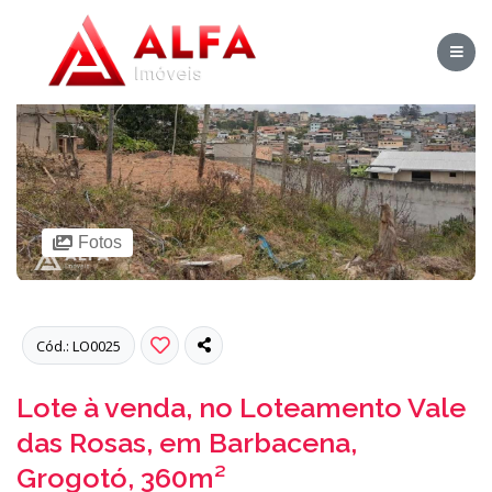
Fotos
Cód.: LO0025
Lote à venda, no Loteamento Vale
das Rosas, em Barbacena,
Grogotó, 360m²