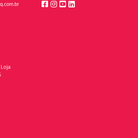
q.com.br
 Loja
G