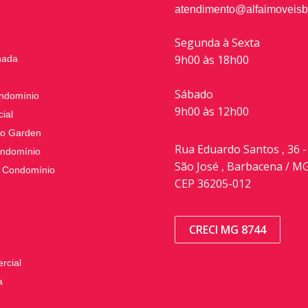
atendimento@alfaimoveisb
Segunda à Sexta
9h00 às 18h00
nada
Sábado
ndomínio
9h00 às 12h00
ial
o Garden
Rua Eduardo Santos , 36 -
ndomínio
São José , Barbacena / M
 Condomínio
CEP 36205-012
CRECI MG 8744
rcial
a