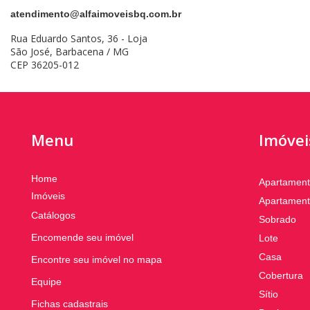
atendimento@alfaimoveisbq.com.br
Rua Eduardo Santos, 36 - Loja
São José, Barbacena / MG
CEP 36205-012
Menu
Imóvei
Home
Apartamen
Imóveis
Apartament
Catálogos
Sobrado
Encomende seu imóvel
Lote
Casa
Encontre seu imóvel no mapa
Cobertura
Equipe
Sítio
Fichas cadastrais