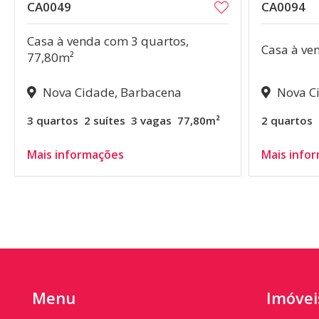
CA0049
CA0094
Casa à venda com 3 quartos,
Casa à ve
77,80m²
Nova Cidade, Barbacena
Nova Ci
3 quartos
2 suítes
3 vagas
77,80m²
2 quartos
Mais informações
Mais info
Menu
Imóvei