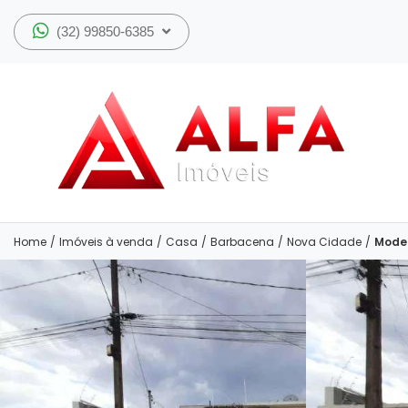
(32) 99850-6385
Home
/
Imóveis à venda
/
Casa
/
Barbacena
/
Nova Cidade
/
Moder