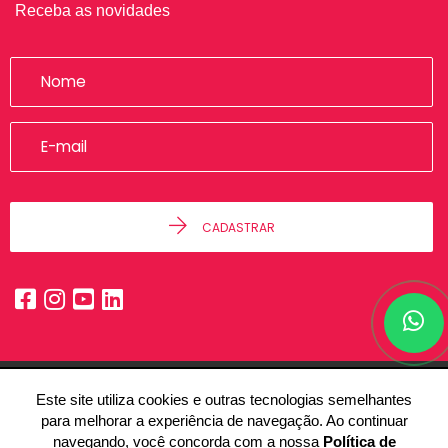
Receba as novidades
CADASTRAR
Este site utiliza cookies e outras tecnologias semelhantes
© 2026 - Alfa Imóveis -
48.236.892/0001-50 -
Todos os Direitos
para melhorar a experiência de navegação. Ao continuar
Reservados.
navegando, você concorda com a nossa
Política de