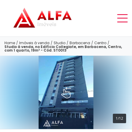
Home
/
Imóveis à venda
/
Studio
/
Barbacena
/
Centro
/
Studio à venda, no Edifício Collegiate, em Barbacena, Centro,
com 1 quarto, 19m² - Cód. ST0013
1/12