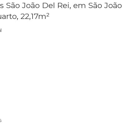
us São João Del Rei, em São João
uarto, 22,17m²
l
G