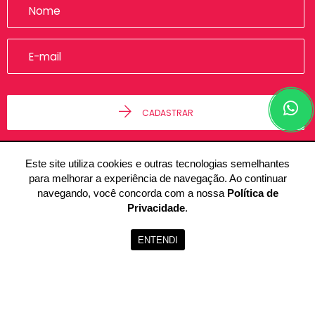
CADASTRAR
Este site utiliza cookies e outras tecnologias semelhantes
para melhorar a experiência de navegação. Ao continuar
navegando, você concorda com a nossa
Política de
Privacidade
.
© 2026 - Alfa Imóveis -
48.236.892/0001-50 -
Todos os Direitos
ENTENDI
Reservados.