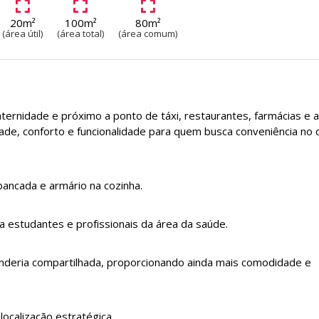
20m²
100m²
80m²
(área útil)
(área total)
(área comum)
ternidade e próximo a ponto de táxi, restaurantes, farmácias e 
ade, conforto e funcionalidade para quem busca conveniência no d
bancada e armário na cozinha.
 estudantes e profissionais da área da saúde.
nderia compartilhada, proporcionando ainda mais comodidade e
ocalização estratégica.