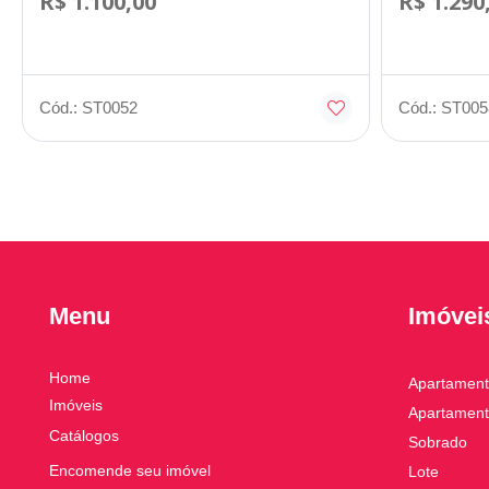
R$ 1.100,00
R$ 1.290
Cód.: ST0052
Cód.: ST005
Menu
Imóvei
Home
Apartamen
Imóveis
Apartament
Catálogos
Sobrado
Encomende seu imóvel
Lote