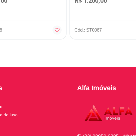
,00
R$ 1.200,00
8
Cód.: ST0067
s
Alfa Imóveis
to
o de luxo