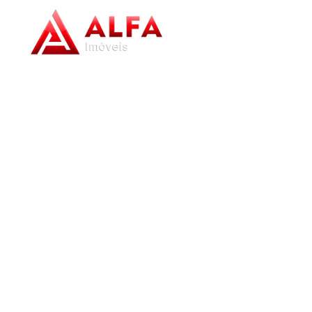
Home
/
Imóveis para alugar
/
Studio
/
Barbacena
/
Pontilhão
/
Studi