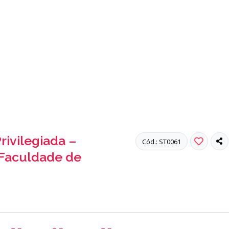
rivilegiada –
Cód.: ST0061
 Faculdade de