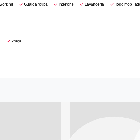
working
Guarda roupa
Interfone
Lavanderia
Todo mobiliad
a
Praça