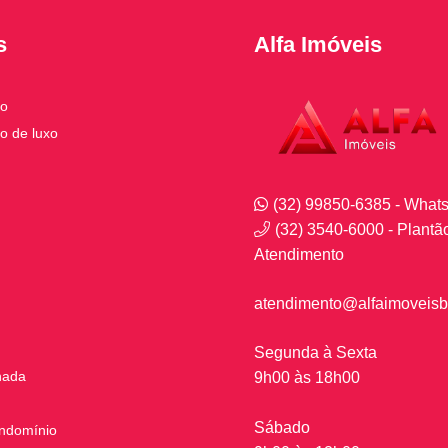
s
Alfa Imóveis
to
o de luxo
(32) 99850-6385 - What
(32) 3540-6000 - Plantã
Atendimento
atendimento@alfaimoveisb
Segunda à Sexta
nada
9h00 às 18h00
Sábado
ndomínio