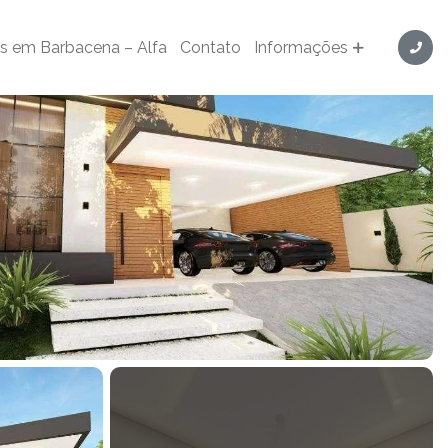
s em Condomínio Fechado! - Cód. CA0070
s em Barbacena – Alfa
Contato
Informações