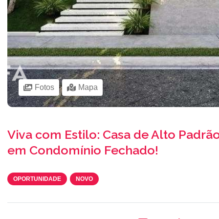
Fotos
Mapa
Viva com Estilo: Casa de Alto Padrã
em Condomínio Fechado!
OPORTUNIDADE
NOVO