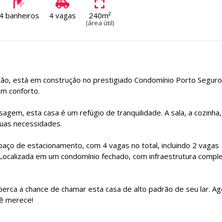
4 banheiros
4 vagas
240m²
(área útil)
rão, está em construção no prestigiado Condomínio Porto Seguro
om conforto.
gem, esta casa é um refúgio de tranquilidade. A sala, a cozinha,
suas necessidades.
aço de estacionamento, com 4 vagas no total, incluindo 2 vagas
Localizada em um condomínio fechado, com infraestrutura comple
perca a chance de chamar esta casa de alto padrão de seu lar. A
cê merece!