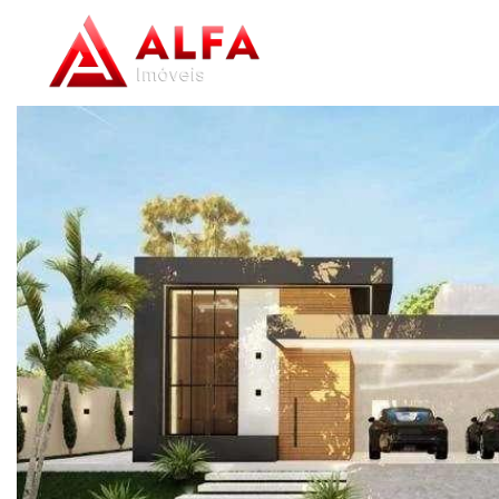
Home
/
Imóveis à venda
/
Casa de condomínio
/
Barbacena
/
Colôn