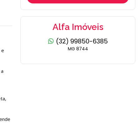
Alfa Imóveis
(32) 99850-6385
MG 8744
 e
 a
ta,
gende