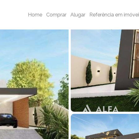
ia Rodrigo Silva
/
Viva com Estilo: Casa de Alto Padrão com 3 Suíte
Home
Comprar
Alugar
Referência em imóvei