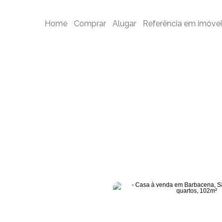
nda em Barbacena, São José, com 5 quartos, 102m² - Cód. CA0110
Home
Comprar
Alugar
Referência em imóvei