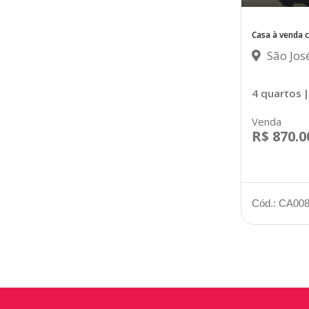
Casa à venda 
São Jos
4 quartos
|
Venda
R$ 870.0
Cód.: CA00