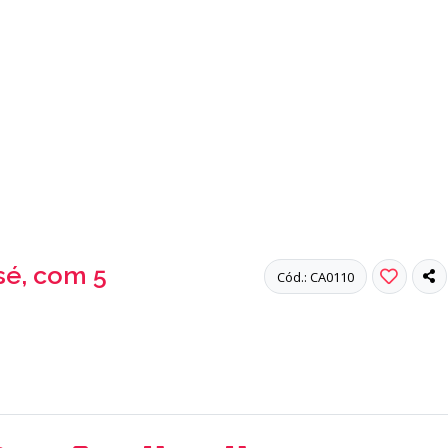
sé, com 5
Cód.: CA0110