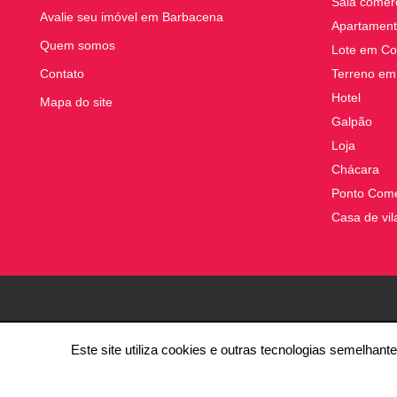
Sala comerc
Avalie seu imóvel em Barbacena
Apartament
Quem somos
Lote em Co
Contato
Terreno em
Hotel
Mapa do site
Galpão
Loja
Chácara
Ponto Come
Casa de vil
Este site utiliza cookies e outras tecnologias semelha