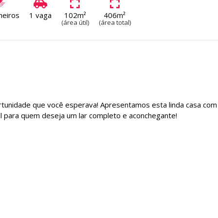
heiros
1 vaga
102m²
406m²
(área útil)
(área total)
ortunidade que você esperava! Apresentamos esta linda casa com
al para quem deseja um lar completo e aconchegante!