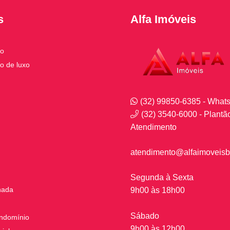
s
Alfa Imóveis
to
o de luxo
(32) 99850-6385 - What
(32) 3540-6000 - Plantã
Atendimento
atendimento@alfaimoveisb
Segunda à Sexta
nada
9h00 às 18h00
Sábado
ndomínio
9h00 às 12h00