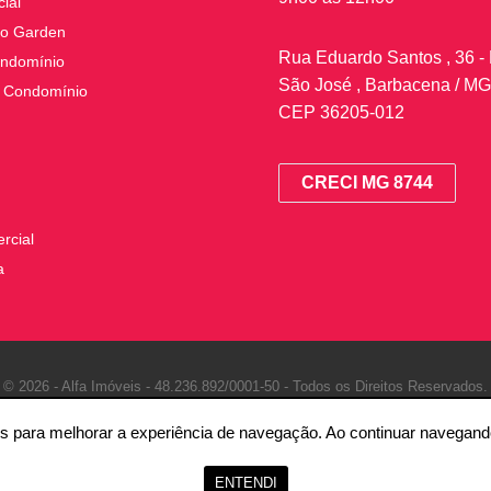
ial
o Garden
Rua Eduardo Santos , 36 - 
ndomínio
São José , Barbacena / MG
 Condomínio
CEP 36205-012
CRECI MG 8744
rcial
a
© 2026 - Alfa Imóveis -
48.236.892/0001-50 -
Todos os Direitos Reservados.
ntes para melhorar a experiência de navegação. Ao continuar naveg
ENTENDI