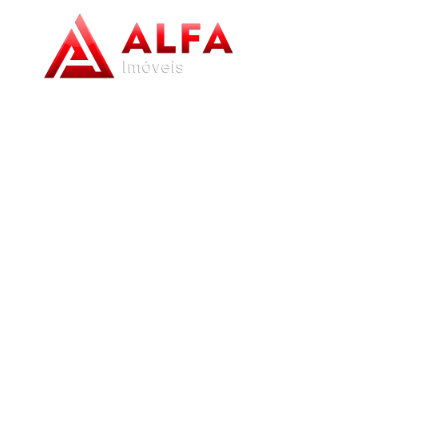
Home
/
Imóveis à venda
/
Casa
/
Barbacena
/
São José
/
Casa à ve