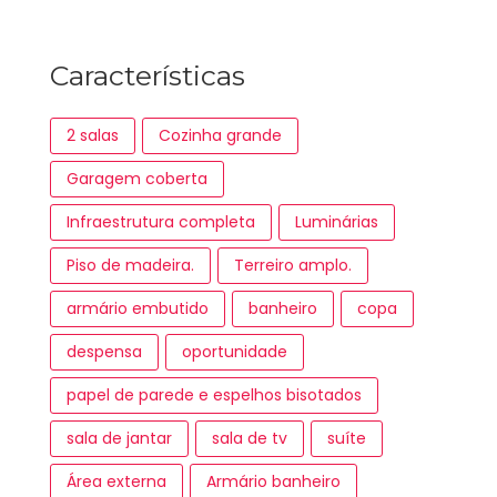
Características
2 salas
Cozinha grande
Garagem coberta
Infraestrutura completa
Luminárias
Piso de madeira.
Terreiro amplo.
armário embutido
banheiro
copa
despensa
oportunidade
papel de parede e espelhos bisotados
sala de jantar
sala de tv
suíte
Área externa
Armário banheiro