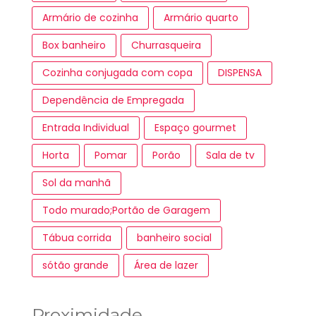
Armário de cozinha
Armário quarto
Box banheiro
Churrasqueira
Cozinha conjugada com copa
DISPENSA
Dependência de Empregada
Entrada Individual
Espaço gourmet
Horta
Pomar
Porão
Sala de tv
Sol da manhã
Todo murado;Portão de Garagem
Tábua corrida
banheiro social
sótão grande
Área de lazer
Proximidade